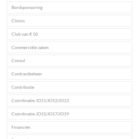
Bordsponsoring
Clinics
Club van € 50
Commerciële zaken
Consul
Contractbeheer
Contributie
Coördinatie JO11/JO12/JO13
Coördinatie JO15/JO17/JO19
Financiën