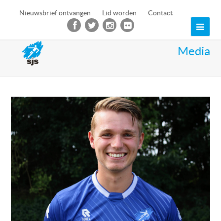
Nieuwsbrief ontvangen
Lid worden
Contact
Ope
Mob
Media
Men