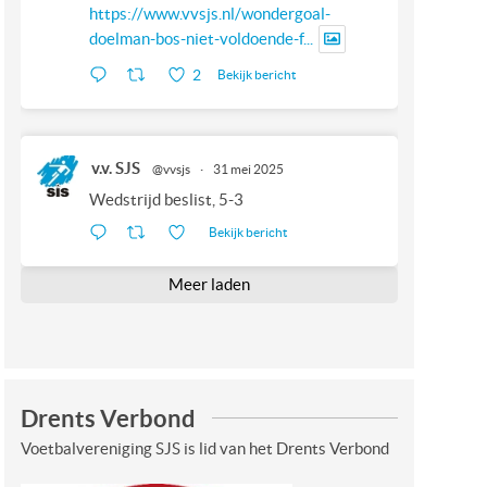
https://www.vvsjs.nl/wondergoal-
doelman-bos-niet-voldoende-f...
2
Bekijk bericht
v.v. SJS
@vvsjs
·
31 mei 2025
Wedstrijd beslist, 5-3
Bekijk bericht
Meer laden
Drents Verbond
Voetbalvereniging SJS is lid van het Drents Verbond