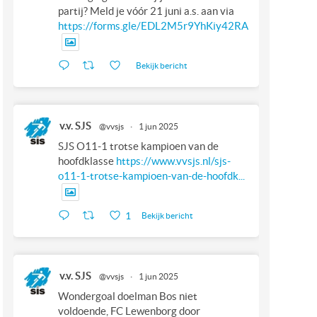
partij? Meld je vóór 21 juni a.s. aan via
https://forms.gle/EDL2M5r9YhKiy42RA
Bekijk bericht
v.v. SJS
@vvsjs
·
1 jun 2025
SJS O11-1 trotse kampioen van de
hoofdklasse
https://www.vvsjs.nl/sjs-
o11-1-trotse-kampioen-van-de-hoofdk...
1
Bekijk bericht
v.v. SJS
@vvsjs
·
1 jun 2025
Wondergoal doelman Bos niet
voldoende, FC Lewenborg door