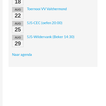
18
Toernooi VV Valthermond
AUG
22
SJS-CEC (oefen 20:00)
AUG
25
SJS-Wildervank (Beker 14:30)
AUG
29
Naar agenda