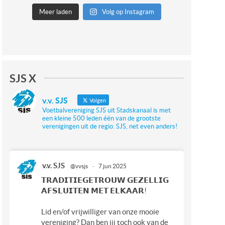
Meer laden
Volg op Instagram
SJS X
v.v. SJS
Volgen
Voetbalvereniging SJS uit Stadskanaal is met
een kleine 500 leden één van de grootste
verenigingen uit de regio. SJS, net even anders!
v.v. SJS
@vvsjs
·
7 jun 2025
𝗧𝗥𝗔𝗗𝗜𝗧𝗜𝗘𝗚𝗘𝗧𝗥𝗢𝗨𝗪 𝗚𝗘𝗭𝗘𝗟𝗟𝗜𝗚
𝗔𝗙𝗦𝗟𝗨𝗜𝗧𝗘𝗡 𝗠𝗘𝗧 𝗘𝗟𝗞𝗔𝗔𝗥!
Lid en/of vrijwilliger van onze mooie
vereniging? Dan ben jij toch ook van de