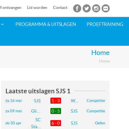
f ontvangen
Lid worden
Contact
PROGRAMMA & UITSLAGEN
PROEFTRAINING
Home
Home
Laatste uitslagen SJS 1
SJS
1 - 3
WVV
za 16 mei
Competitie
Glimmen
0 - 5
SJS
za 09 mei
Competitie
SC
6 - 0
SJS
do 30 apr
Oefen
Stadskanaal