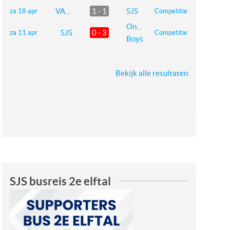
VAKO
1 - 1
SJS
za 18 apr
Competitie
Onstwedder
SJS
0 - 3
za 11 apr
Competitie
Boys
Bekijk alle resultaten
SJS busreis 2e elftal