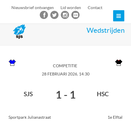
Nieuwsbrief ontvangen
Lid worden
Contact
Ope
Mob
Wedstrijden
Men
COMPETITIE
28 FEBRUARI 2026, 14:30
1
-
1
SJS
HSC
Sportpark Julianastraat
1e Elftal