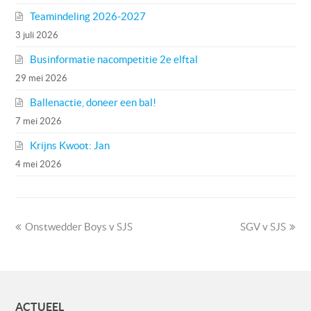
Teamindeling 2026-2027
3 juli 2026
Businformatie nacompetitie 2e elftal
29 mei 2026
Ballenactie, doneer een bal!
7 mei 2026
Krijns Kwoot: Jan
4 mei 2026
previous
next
Onstwedder Boys v SJS
SGV v SJS
post:
post:
ACTUEEL