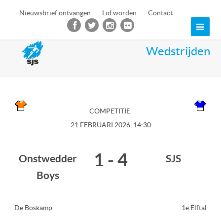
Nieuwsbrief ontvangen
Lid worden
Contact
Ope
Mob
Wedstrijden
Men
COMPETITIE
21 FEBRUARI 2026, 14:30
1
-
4
Onstwedder
SJS
Boys
De Boskamp
1e Elftal