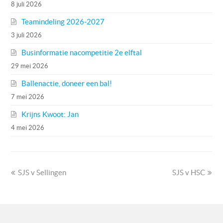
8 juli 2026
Teamindeling 2026-2027
3 juli 2026
Businformatie nacompetitie 2e elftal
29 mei 2026
Ballenactie, doneer een bal!
7 mei 2026
Krijns Kwoot: Jan
4 mei 2026
previous
next
SJS v Sellingen
SJS v HSC
post:
post: