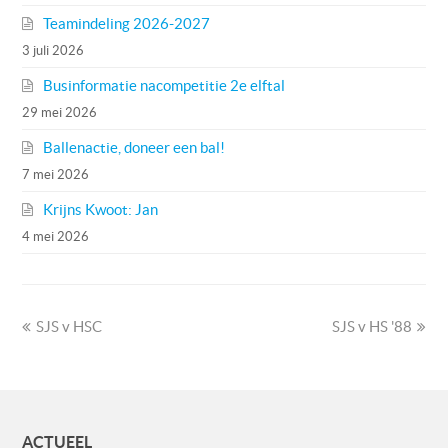
Teamindeling 2026-2027
3 juli 2026
Businformatie nacompetitie 2e elftal
29 mei 2026
Ballenactie, doneer een bal!
7 mei 2026
Krijns Kwoot: Jan
4 mei 2026
previous
next
SJS v HSC
SJS v HS '88
post:
post:
ACTUEEL