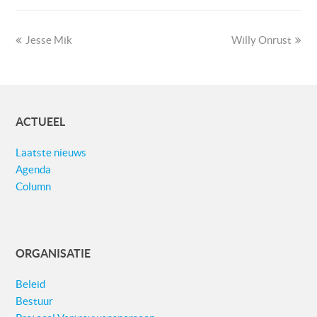
previous
next
Jesse Mik
Willy Onrust
post:
post:
ACTUEEL
Laatste nieuws
Agenda
Column
ORGANISATIE
Beleid
Bestuur