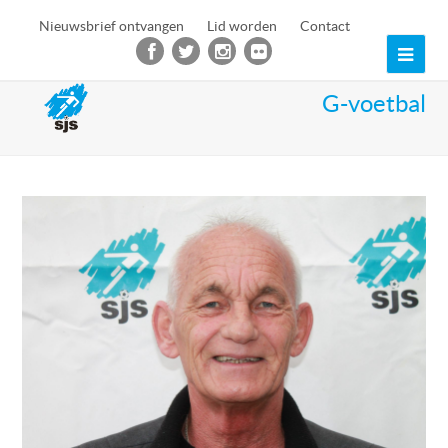
Nieuwsbrief ontvangen
Lid worden
Contact
Ope
Mob
G-voetbal
Men