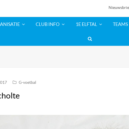
Nieuwsbrie
ANISATIE
CLUB INFO
1E ELFTAL
TEAMS
2017
G-voetbal
cholte