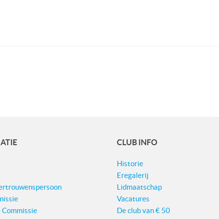
ATIE
CLUB INFO
Historie
Eregalerij
Vertrouwenspersoon
Lidmaatschap
issie
Vacatures
e Commissie
De club van € 50