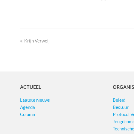
previous
Krijn Verweij
post:
ACTUEEL
ORGANIS
Laatste nieuws
Beleid
Agenda
Bestuur
Column
Protocol 
Jeugdcomm
Technisch