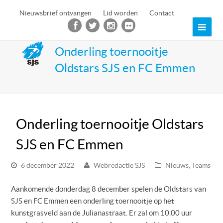
Nieuwsbrief ontvangen
Lid worden
Contact
Ope
Mob
Onderling toernooitje
Oldstars SJS en FC Emmen
Men
Onderling toernooitje Oldstars
SJS en FC Emmen
6 december 2022
Webredactie SJS
Nieuws
,
Teams
Aankomende donderdag 8 december spelen de Oldstars van
SJS en FC Emmen een onderling toernooitje op het
kunstgrasveld aan de Julianastraat. Er zal om 10.00 uur