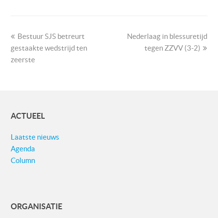
previous
next
Bestuur SJS betreurt
Nederlaag in blessuretijd
post:
post:
gestaakte wedstrijd ten
tegen ZZVV (3-2)
zeerste
ACTUEEL
Laatste nieuws
Agenda
Column
ORGANISATIE