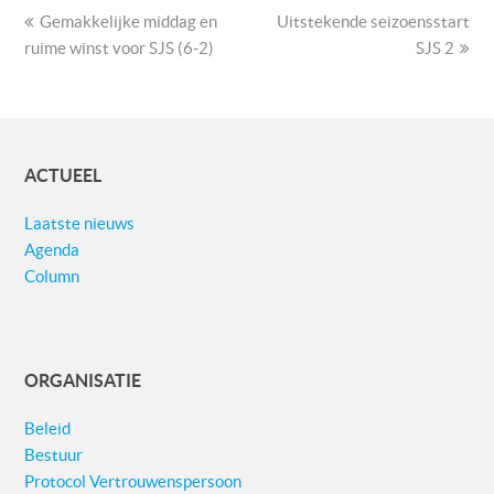
previous
next
Gemakkelijke middag en
Uitstekende seizoensstart
post:
post:
ruime winst voor SJS (6-2)
SJS 2
ACTUEEL
Laatste nieuws
Agenda
Column
ORGANISATIE
Beleid
Bestuur
Protocol Vertrouwenspersoon