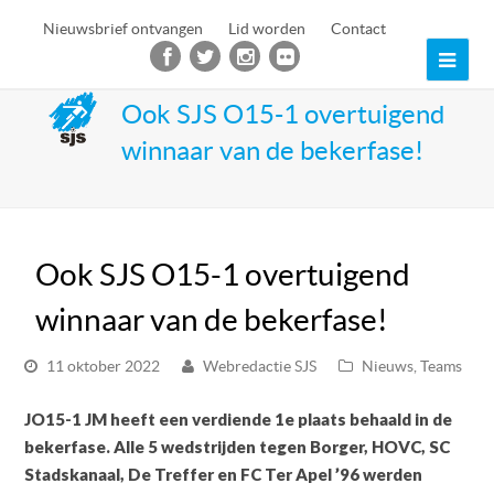
Nieuwsbrief ontvangen
Lid worden
Contact
Ope
Mob
Ook SJS O15-1 overtuigend
winnaar van de bekerfase!
Men
Ook SJS O15-1 overtuigend
winnaar van de bekerfase!
11 oktober 2022
Webredactie SJS
Nieuws
,
Teams
JO15-1 JM heeft een verdiende 1e plaats behaald in de
bekerfase. Alle 5 wedstrijden tegen Borger, HOVC, SC
Stadskanaal, De Treffer en FC Ter Apel ’96 werden