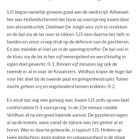
SJS begon namelijk gewoon goed aan de wedstrijd. Alhoewel,
het was Hollandscheveld dat bijna op voorsprong kwam door
een afstandsschot. Doelman De Jonge wist zich te strekken
en de bal via de lat over te tikken. SJS nam daarna het heft in
handen en zette vroeg druk op de defensie van de gastheren.
En dat mondde al snel uit in de openingstreffer. De bal viel in
de kluts via de lat in het vijf metergebied en werd knullig in
eigen doel gewerkt, 0-1. Binnen vijf minuten lag ook de
tweede er al in voor de Knoalsters. Veldhuis kopte de hoge bal
voor het doel bij de tweede paal en gelegenheidsspits Tolner
mocht geheel vrij en ongehinderd binnen knikken, 0-2.
En alsof dat nog niet genoeg was, kwam SJS zelfs op een heel
comfortabele 0-3 voorsprong. In de 23e minuut rondde
Veldhuis af na een goed lopende aanval. De gastheren lagen
al op de knieën, want vanaf de zijkant was het gemor al te
horen. Wat er daarna gebeurde, is typisch SJS. Hinken op
twee gedachten, geen gogme en volwassenheid in de ploeg