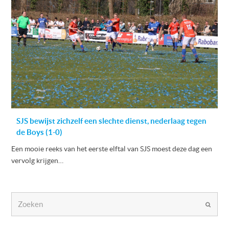
SJS bewijst zichzelf een slechte dienst, nederlaag tegen
de Boys (1-0)
Een mooie reeks van het eerste elftal van SJS moest deze dag een
vervolg krijgen…
Zoeken
Verzen