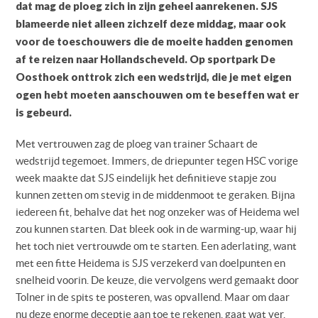
dat mag de ploeg zich in zijn geheel aanrekenen. SJS
blameerde niet alleen zichzelf deze middag, maar ook
voor de toeschouwers die de moeite hadden genomen
af te reizen naar Hollandscheveld. Op sportpark De
Oosthoek onttrok zich een wedstrijd, die je met eigen
ogen hebt moeten aanschouwen om te beseffen wat er
is gebeurd.
Met vertrouwen zag de ploeg van trainer Schaart de
wedstrijd tegemoet. Immers, de driepunter tegen HSC vorige
week maakte dat SJS eindelijk het definitieve stapje zou
kunnen zetten om stevig in de middenmoot te geraken. Bijna
iedereen fit, behalve dat het nog onzeker was of Heidema wel
zou kunnen starten. Dat bleek ook in de warming-up, waar hij
het toch niet vertrouwde om te starten. Een aderlating, want
met een fitte Heidema is SJS verzekerd van doelpunten en
snelheid voorin. De keuze, die vervolgens werd gemaakt door
Tolner in de spits te posteren, was opvallend. Maar om daar
nu deze enorme deceptie aan toe te rekenen, gaat wat ver.