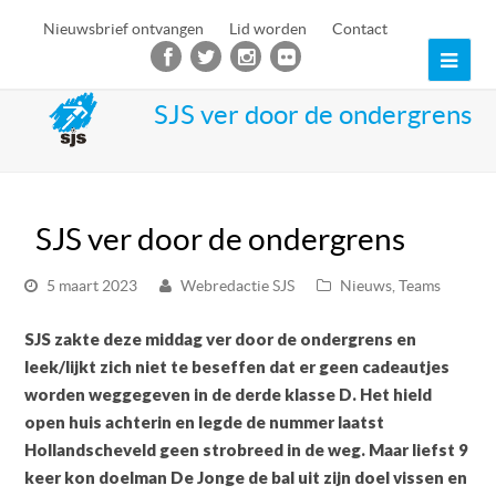
Nieuwsbrief ontvangen
Lid worden
Contact
Ope
Mob
SJS ver door de ondergrens
Men
SJS ver door de ondergrens
5 maart 2023
Webredactie SJS
Nieuws
,
Teams
SJS zakte deze middag ver door de ondergrens en
leek/lijkt zich niet te beseffen dat er geen cadeautjes
worden weggegeven in de derde klasse D. Het hield
open huis achterin en legde de nummer laatst
Hollandscheveld geen strobreed in de weg. Maar liefst 9
keer kon doelman De Jonge de bal uit zijn doel vissen en