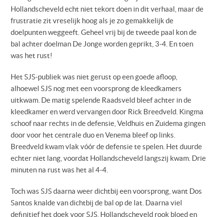
Hollandscheveld echt niet tekort doen in dit verhaal, maar de
frustratie zit vreselijk hoog als je zo gemakkelijk de
doelpunten weggeeft. Geheel vrij bij de tweede paal kon de
bal achter doelman De Jonge worden geprikt, 3-4. En toen
was het rust!
Het SJS-publiek was niet gerust op een goede afloop,
alhoewel SJS nog met een voorsprong de kleedkamers
uitkwam. De matig spelende Raadsveld bleef achter in de
kleedkamer en werd vervangen door Rick Breedveld. Kingma
schoof naar rechts in de defensie, Veldhuis en Zuidema gingen
door voor het centrale duo en Venema bleef op links.
Breedveld kwam vlak vóór de defensie te spelen. Het duurde
echter niet lang, voordat Hollandscheveld langszij kwam. Drie
minuten na rust was het al 4-4.
Toch was SJS daarna weer dichtbij een voorsprong, want Dos
Santos knalde van dichtbij de bal op de lat. Daarna viel
definitief het doek voor SJS. Hollandscheveld rook bloed en