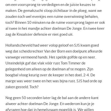
om een voorsprong te verdedigen en de juiste keuzes te
maken. De gemakzucht sloop zichtbaar in de ploeg, want we
zouden toch wel eventjes een ruime overwinning behalen,
toch? Binnen 10 minuten na de ruime voorsprong lagen er ook
al twee in het mandje achter doelman De Jonge. En twee keer
zag de Knoalster defensie er niet goed uit.
Hollandscheveld had weer volop geloof en SJS kwam goed
weg dat scheidsrechter Van der Born een doelpunt afkeurde
vanwege vermeend hands. Het spelde golfde op en neer.
Uiteindelijk gaf dat vlak vóór rust Tom Timmer de
gelegenheid om alleen op de doelman af te mogen. Zijn
boogbal vloog keurig over de keeper in het doel, 2-4. De
marge was weer twee en het was bijna rust. SJS had orde op
zaken gesteld. Toch?
Nog geen 50 seconden later lag de bal aan de andere kant
alweer achter doelman De Jonge. En wederom kun je je
afvragen hoe dat in hemelsnaam mogelijk is. We willen