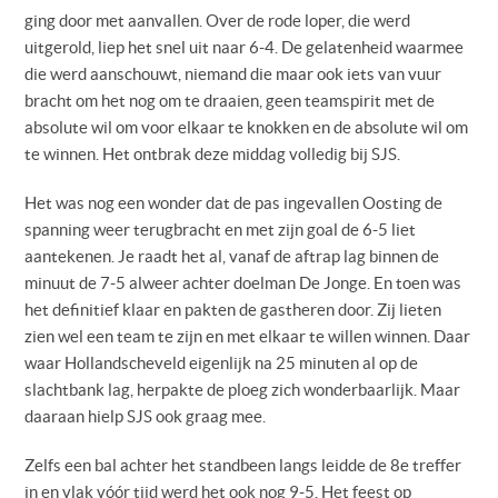
ging door met aanvallen. Over de rode loper, die werd
uitgerold, liep het snel uit naar 6-4. De gelatenheid waarmee
die werd aanschouwt, niemand die maar ook iets van vuur
bracht om het nog om te draaien, geen teamspirit met de
absolute wil om voor elkaar te knokken en de absolute wil om
te winnen. Het ontbrak deze middag volledig bij SJS.
Het was nog een wonder dat de pas ingevallen Oosting de
spanning weer terugbracht en met zijn goal de 6-5 liet
aantekenen. Je raadt het al, vanaf de aftrap lag binnen de
minuut de 7-5 alweer achter doelman De Jonge. En toen was
het definitief klaar en pakten de gastheren door. Zij lieten
zien wel een team te zijn en met elkaar te willen winnen. Daar
waar Hollandscheveld eigenlijk na 25 minuten al op de
slachtbank lag, herpakte de ploeg zich wonderbaarlijk. Maar
daaraan hielp SJS ook graag mee.
Zelfs een bal achter het standbeen langs leidde de 8e treffer
in en vlak vóór tijd werd het ook nog 9-5. Het feest op