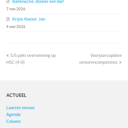
Ballenactie, doneer een bal!
7 mei 2026
Krijns Kwoot: Jan
4 mei 2026
previous
next
SJS pakt overwinning op
Voorjaarsupdate
post:
post:
HSC (4-0)
seniorencompetities
ACTUEEL
Laatste nieuws
Agenda
Column