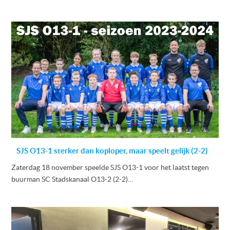
SJS O13-1 sterker dan koploper, maar speelt gelijk (2-2)
Zaterdag 18 november speelde SJS O13-1 voor het laatst tegen
buurman SC Stadskanaal O13-2 (2-2)…