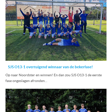
SJS O13-1 overtuigend winnaar van de bekerfase!
Op naar Noordster en winnen! En dan zou SJS O13-1 de eerste
fase ongeslagen afronden…