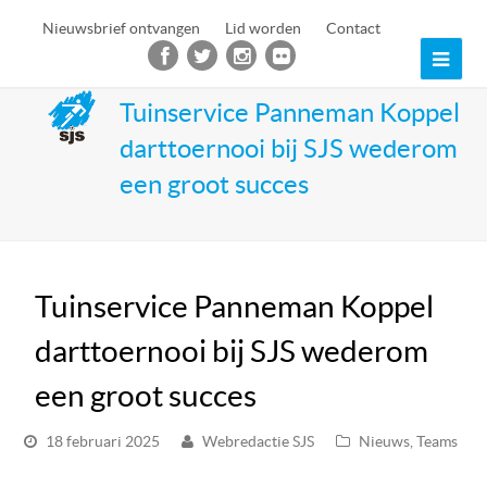
Nieuwsbrief ontvangen
Lid worden
Contact
Ope
Mob
Tuinservice Panneman Koppel
darttoernooi bij SJS wederom
Men
een groot succes
Tuinservice Panneman Koppel
darttoernooi bij SJS wederom
een groot succes
18 februari 2025
Webredactie SJS
Nieuws
,
Teams