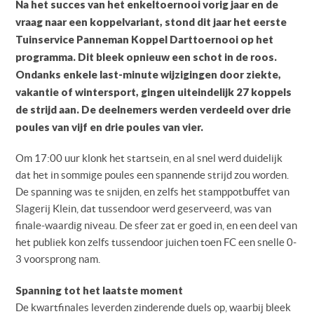
Na het succes van het enkeltoernooi vorig jaar en de
vraag naar een koppelvariant, stond dit jaar het eerste
Tuinservice Panneman Koppel Darttoernooi op het
programma. Dit bleek opnieuw een schot in de roos.
Ondanks enkele last-minute wijzigingen door ziekte,
vakantie of wintersport, gingen uiteindelijk 27 koppels
de strijd aan. De deelnemers werden verdeeld over drie
poules van vijf en drie poules van vier.
Om 17:00 uur klonk het startsein, en al snel werd duidelijk
dat het in sommige poules een spannende strijd zou worden.
De spanning was te snijden, en zelfs het stamppotbuffet van
Slagerij Klein, dat tussendoor werd geserveerd, was van
finale-waardig niveau. De sfeer zat er goed in, en een deel van
het publiek kon zelfs tussendoor juichen toen FC een snelle 0-
3 voorsprong nam.
Spanning tot het laatste moment
De kwartfinales leverden zinderende duels op, waarbij bleek