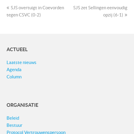
previous
next
SJS overtuigt in Coevorden
SJS zet Sellingen eenvoudig
post:
post:
tegen CSVC (0-2)
opzij (6-1)
ACTUEEL
Laatste nieuws
Agenda
Column
ORGANISATIE
Beleid
Bestuur
Protocol Vertrouwenspersoon