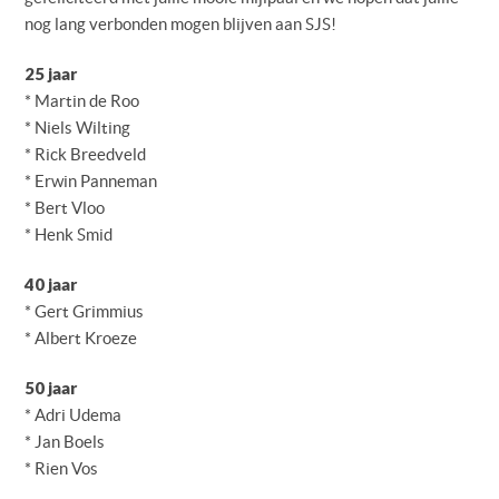
nog lang verbonden mogen blijven aan SJS!
25 jaar
* Martin de Roo
* Niels Wilting
* Rick Breedveld
* Erwin Panneman
* Bert Vloo
* Henk Smid
40 jaar
* Gert Grimmius
* Albert Kroeze
50 jaar
* Adri Udema
* Jan Boels
* Rien Vos