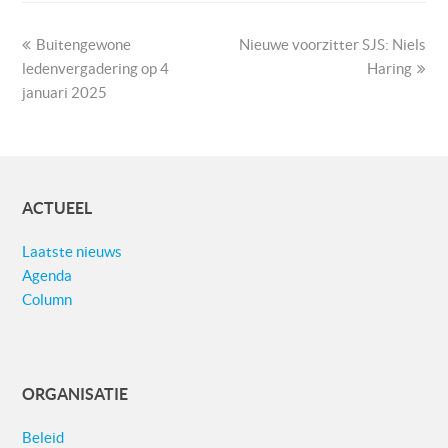
previous
next
Buitengewone
Nieuwe voorzitter SJS: Niels
post:
post:
ledenvergadering op 4
Haring
januari 2025
ACTUEEL
Laatste nieuws
Agenda
Column
ORGANISATIE
Beleid