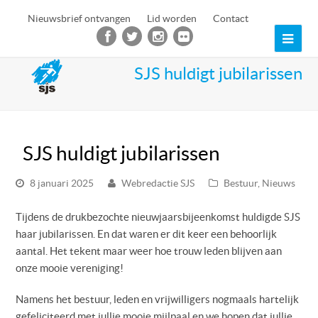
Nieuwsbrief ontvangen
Lid worden
Contact
Ope
Mob
SJS huldigt jubilarissen
Men
SJS huldigt jubilarissen
8 januari 2025
Webredactie SJS
Bestuur
,
Nieuws
Tijdens de drukbezochte nieuwjaarsbijeenkomst huldigde SJS
haar jubilarissen. En dat waren er dit keer een behoorlijk
aantal. Het tekent maar weer hoe trouw leden blijven aan
onze mooie vereniging!
Namens het bestuur, leden en vrijwilligers nogmaals hartelijk
gefeliciteerd met jullie mooie mijlpaal en we hopen dat jullie