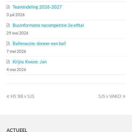
Teamindeling 2026-2027
3 juli 2026
Businformatie nacompetitie 2e elftal
29 mei 2026
Ballenactie, doneer een bal!
7 mei 2026
Krijns Kwoot: Jan
4 mei 2026
previous
next
HS '88 v SJS
SJS v VAKO
post:
post:
ACTUEEL