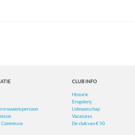
ATIE
CLUB INFO
Historie
Eregalerij
Vertrouwenspersoon
Lidmaatschap
issie
Vacatures
e Commissie
De club van € 50
e