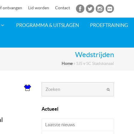
f ontvangen
Lid worden
Contact
PROGRAMMA & UITSLAGEN
PROEFTRAINING
Wedstrijden
Home
»
SJS v SC Stadskanaal
Zoeken
Verzenden
Actueel
l
Laatste nieuws