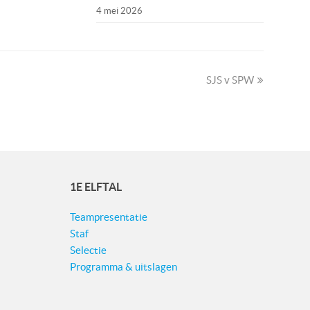
4 mei 2026
next
SJS v SPW
post:
1E ELFTAL
Teampresentatie
Staf
Selectie
Programma & uitslagen