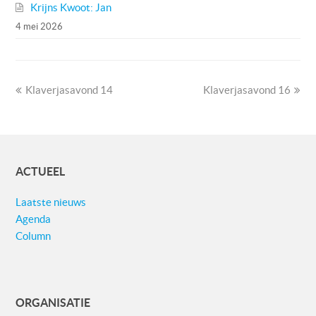
Krijns Kwoot: Jan
4 mei 2026
previous
next
Klaverjasavond 14
Klaverjasavond 16
post:
post:
ACTUEEL
Laatste nieuws
Agenda
Column
ORGANISATIE