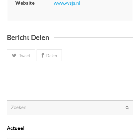
Website
www.vvsjs.nl
Bericht Delen
Tweet
Delen
Zoeken
Verzen
Actueel